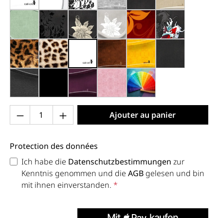
blanc avec bords (000)
blanc, bords gris (000d)
blanc, fleurs noires (000c)
gris (001)
noir, bords blancs (0
beige clair (0
vert menthe hemlock (006h)
noir, fleurs noires (013b)
noir, fleurs argentées (015)
gris, fleurs blanches (019)
élégance (030)
noir, koi (035
léo (051)
guépard (052)
blanc brillant (000x)
marron antique (002b)
jaune foncé (004e)
noir chiné (0
anthracite (013h)
noir mat (013x)
violet (070)
rose clair (205)
couleur personnalisé
Produkt Anzahl: Gib den gewünschten Wert 
Ajouter au panier
Protection des données
Ich habe die
Datenschutzbestimmungen
zur
Kenntnis genommen und die
AGB
gelesen und bin
mit ihnen einverstanden.
*