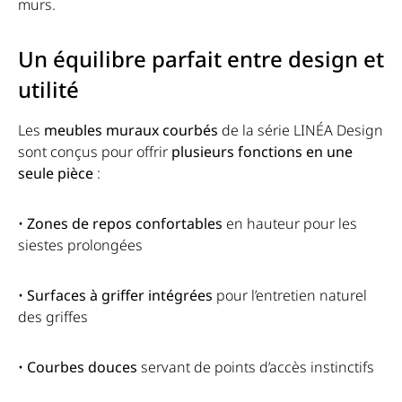
murs.
pour créer un mur d’escalade personnalisé. Que ce soit
dans le salon, l’entrée ou la chambre, il s’adapte à tous
les environnements avec élégance. Conseil de montage
Un équilibre parfait entre design et
: Pensez à utiliser des vis suffisamment longues pour
utilité
garantir la stabilité du meuble face à la force exercée
par un chat qui bondit. Une fixation trop courte pourrait
Les
meubles muraux courbés
de la série LINÉA Design
se desserrer avec le temps. Un design félin qui sublime
sont conçus pour offrir
plusieurs fonctions en une
votre intérieur LE ROULEAU WALL-KIT n’est pas
seule pièce
:
seulement un meuble pour chat, c’est une œuvre
fonctionnelle. Il combine artisanat responsable, lignes
•
Zones de repos confortables
en hauteur pour les
contemporaines et plaisir félin. Offrez à votre
siestes prolongées
compagnon un espace raffiné pour griffer, observer et
se détendre – et à votre intérieur une touche design
unique.
•
Surfaces à griffer intégrées
pour l’entretien naturel
des griffes
•
Courbes douces
servant de points d’accès instinctifs