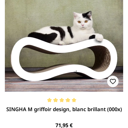
Note moyenne de 5 de 5 étoiles
SINGHA M griffoir design, blanc brillant (000x)
Regulärer Preis:
71,95 €