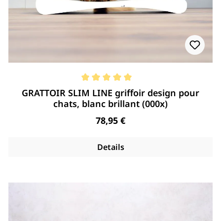
Note moyenne de 5 de 5 étoiles
GRATTOIR SLIM LINE griffoir design pour
chats, blanc brillant (000x)
Regulärer Preis:
78,95 €
Details