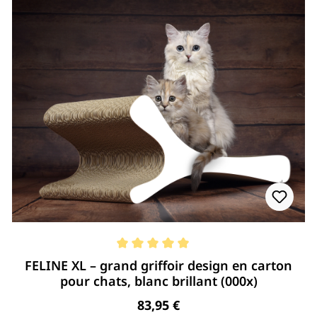
Note moyenne de 5 de 5 étoiles
FELINE XL – grand griffoir design en carton
pour chats, blanc brillant (000x)
Regulärer Preis:
83,95 €