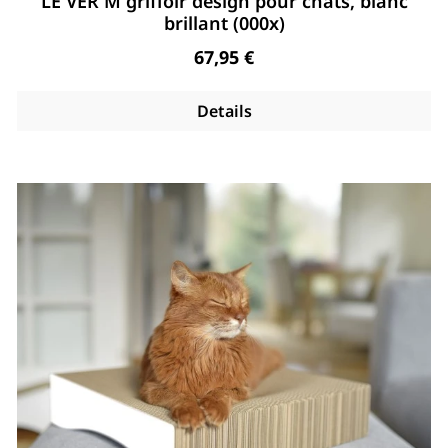
LE VER M griffoir design pour chats, blanc
brillant (000x)
Regulärer Preis:
67,95 €
Details