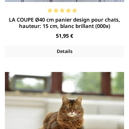
Note moyenne de 5 de 5 étoiles
LA COUPE Ø40 cm panier design pour chats,
hauteur: 15 cm, blanc brillant (000x)
Regulärer Preis:
51,95 €
Details