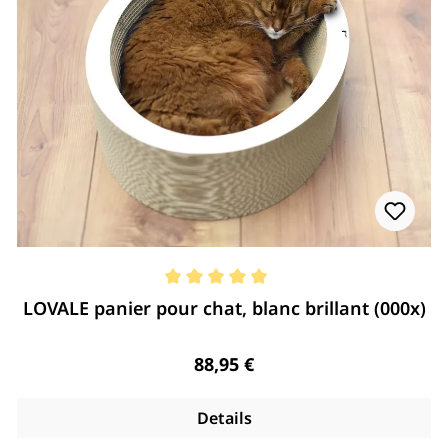
Note moyenne de 5 de 5 étoiles
LOVALE panier pour chat, blanc brillant (000x)
Regulärer Preis:
88,95 €
Details