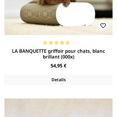
Note moyenne de 5 de 5 étoiles
LA BANQUETTE griffoir pour chats, blanc
brillant (000x)
Regulärer Preis:
54,95 €
Details