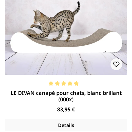
Note moyenne de 4.95 de 5 étoiles
LE DIVAN canapé pour chats, blanc brillant
(000x)
Regulärer Preis:
83,95 €
Details