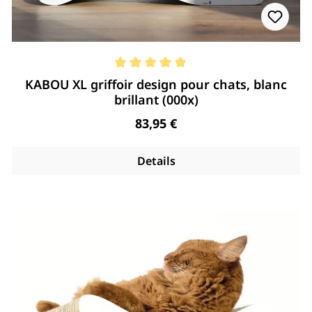
Note moyenne de 5 de 5 étoiles
KABOU XL griffoir design pour chats, blanc
brillant (000x)
Regulärer Preis:
83,95 €
Details