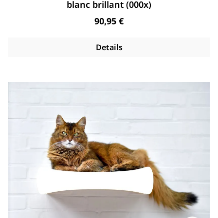
blanc brillant (000x)
Regulärer Preis:
90,95 €
Details