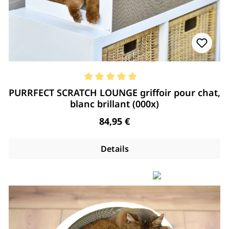
Note moyenne de 5 de 5 étoiles
PURRFECT SCRATCH LOUNGE griffoir pour chat,
blanc brillant (000x)
Regulärer Preis:
84,95 €
Details