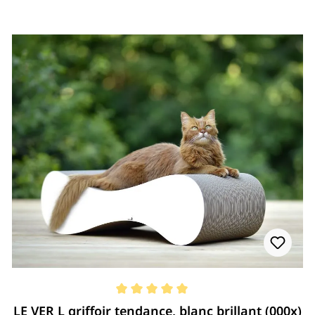
Note moyenne de 5 de 5 étoiles
LE VER L griffoir tendance, blanc brillant (000x)