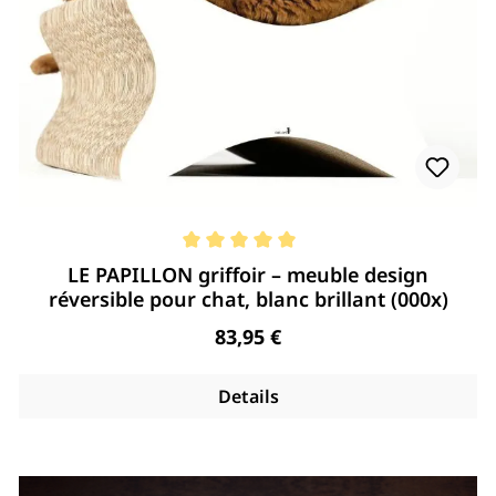
Note moyenne de 5 de 5 étoiles
LE PAPILLON griffoir – meuble design
réversible pour chat, blanc brillant (000x)
Regulärer Preis:
83,95 €
Details