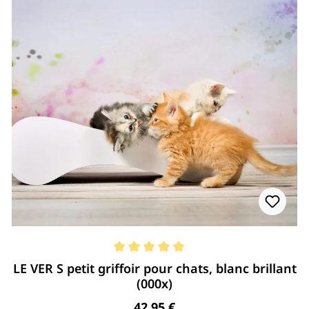
Note moyenne de 5 de 5 étoiles
LE VER S petit griffoir pour chats, blanc brillant
(000x)
Regulärer Preis:
42,95 €