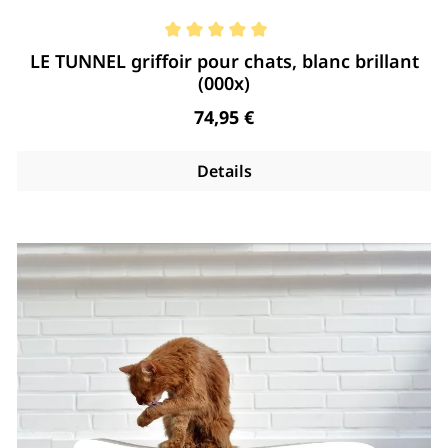
Note moyenne de 5 de 5 étoiles
LE TUNNEL griffoir pour chats, blanc brillant
(000x)
Regulärer Preis:
74,95 €
Details