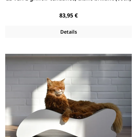
Regulärer Preis:
83,95 €
Details