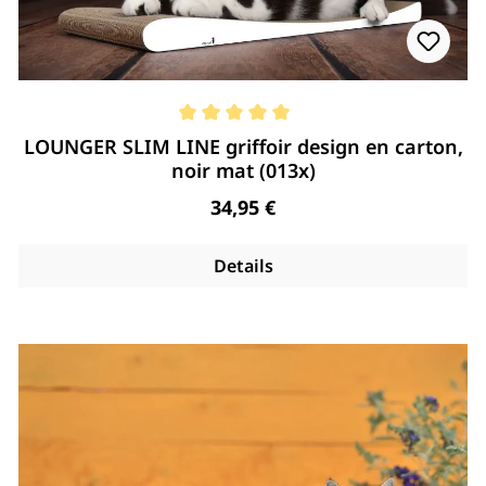
Note moyenne de 5 de 5 étoiles
LOUNGER SLIM LINE griffoir design en carton,
noir mat (013x)
Regulärer Preis:
34,95 €
Details