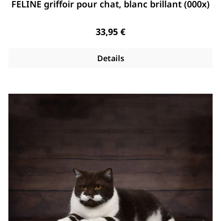
Note moyenne de 4.96 de 5 étoiles
FELINE griffoir pour chat, blanc brillant (000x)
Regulärer Preis:
33,95 €
Details