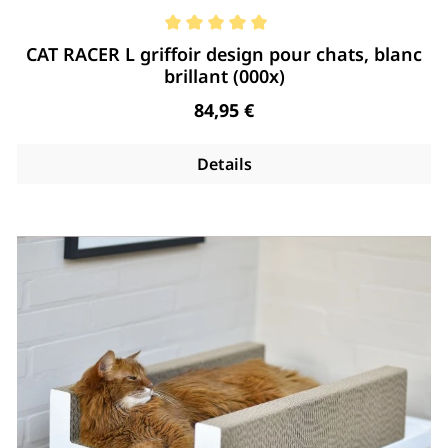
Note moyenne de 5 de 5 étoiles
CAT RACER L griffoir design pour chats, blanc
brillant (000x)
Regulärer Preis:
84,95 €
Details