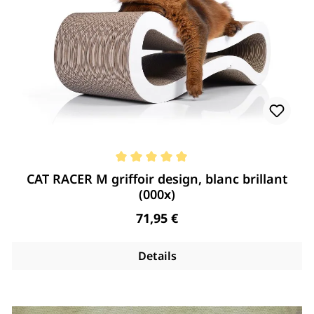
Note moyenne de 5 de 5 étoiles
CAT RACER M griffoir design, blanc brillant
(000x)
Regulärer Preis:
71,95 €
Details