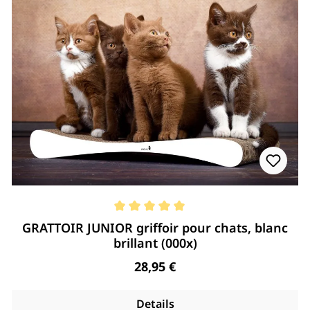
Note moyenne de 5 de 5 étoiles
GRATTOIR JUNIOR griffoir pour chats, blanc
brillant (000x)
Regulärer Preis:
28,95 €
Details