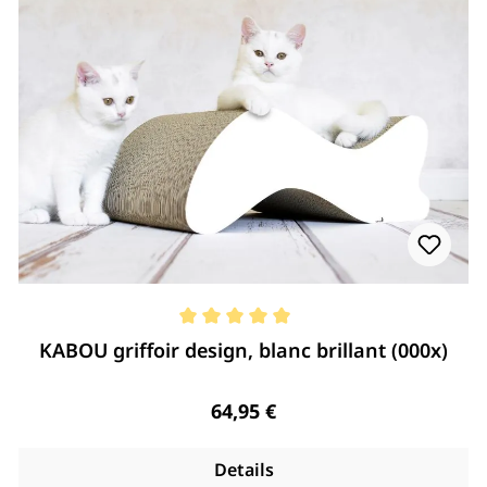
Note moyenne de 5 de 5 étoiles
KABOU griffoir design, blanc brillant (000x)
Regulärer Preis:
64,95 €
Details