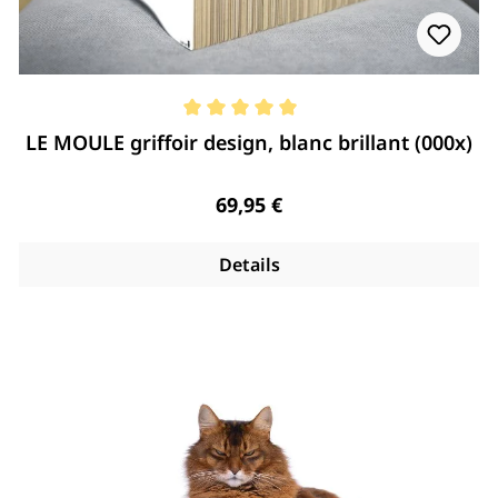
Note moyenne de 5 de 5 étoiles
LE MOULE griffoir design, blanc brillant (000x)
Regulärer Preis:
69,95 €
Details