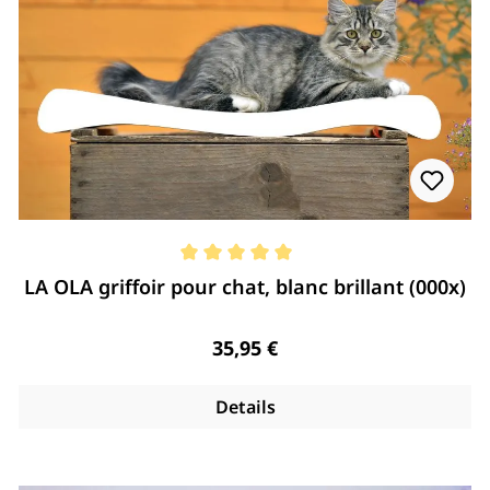
Note moyenne de 5 de 5 étoiles
LA OLA griffoir pour chat, blanc brillant (000x)
Regulärer Preis:
35,95 €
Details