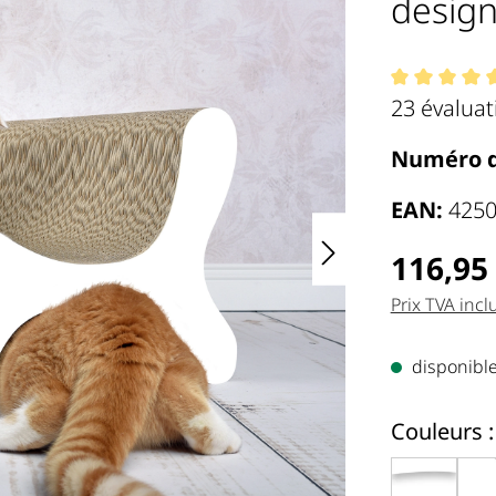
desig
Note moyen
23 évaluat
Numéro d
EAN:
425
Regulärer 
116,95
Prix TVA incl
disponible,
Couleurs :