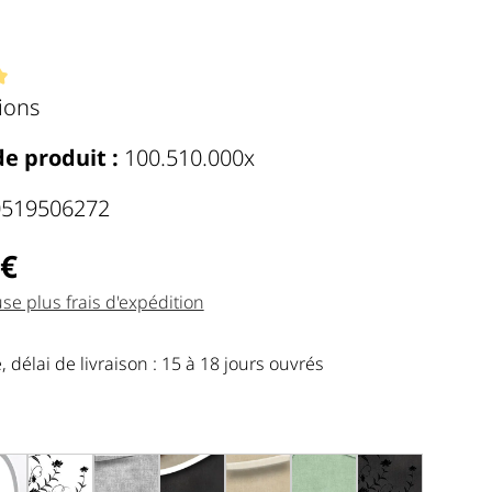
n
ne de 5 de 5 étoiles
ions
e produit :
100.510.000x
0519506272
Preis:
 €
use plus frais d'expédition
 délai de livraison : 15 à 18 jours ouvrés
auswählen