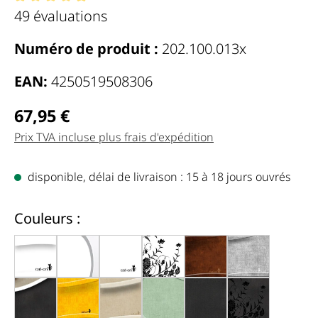
Note moyenne de 4.98 de 5 étoiles
49 évaluations
Numéro de produit :
202.100.013x
EAN:
4250519508306
Regulärer Preis:
67,95 €
Prix TVA incluse plus frais d'expédition
disponible, délai de livraison : 15 à 18 jours ouvrés
auswählen
Couleurs :
blanc avec bords (000)
blanc, bords gris (000d)
blanc brillant (000x)
blanc, fleurs noires (000c)
marron antique (002
gris (001)
noir, bords blancs (000g)
jaune foncé (004e)
beige clair (005f)
vert menthe hemlock (006h)
noir chiné (013)
noir, fleurs n