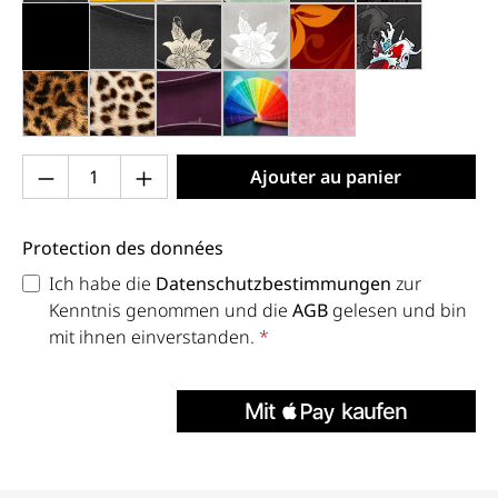
noir mat (013x)
anthracite (013h)
noir, fleurs argentées (015)
gris, fleurs blanches (019)
élégance (030)
noir, koi (035
léo (051)
guépard (052)
violet (070)
couleur personnalisée (999)
rose clair (205)
Produkt Anzahl: Gib den gewünschten Wert 
Ajouter au panier
Protection des données
Ich habe die
Datenschutzbestimmungen
zur
Kenntnis genommen und die
AGB
gelesen und bin
mit ihnen einverstanden.
*