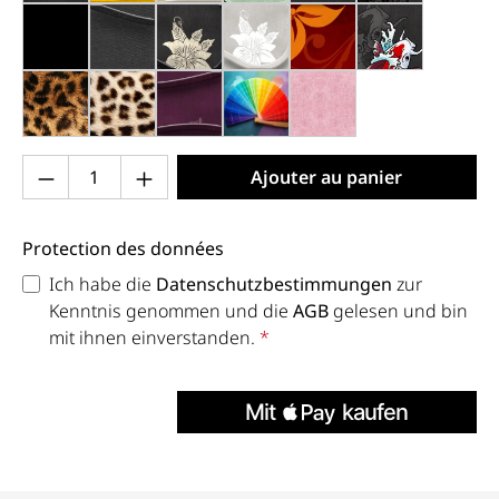
noir mat (013x)
anthracite (013h)
noir, fleurs argentées (015)
gris, fleurs blanches (019)
élégance (030)
noir, koi (035
léo (051)
guépard (052)
violet (070)
couleur personnalisée (999)
rose clair (205)
Produkt Anzahl: Gib den gewünschten Wert 
Ajouter au panier
Protection des données
Ich habe die
Datenschutzbestimmungen
zur
Kenntnis genommen und die
AGB
gelesen und bin
mit ihnen einverstanden.
*