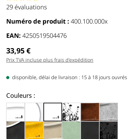
Note moyenne de 4.96 de 5 étoiles
29 évaluations
Numéro de produit :
400.100.000x
EAN:
4250519504476
Regulärer Preis:
33,95 €
Prix TVA incluse plus frais d'expédition
disponible, délai de livraison : 15 à 18 jours ouvrés
auswählen
Couleurs :
blanc avec bords (000)
blanc, bords gris (000d)
blanc brillant (000x)
blanc, fleurs noires (000c)
marron antique (002
gris (001)
noir, bords blancs (000g)
jaune foncé (004e)
beige clair (005f)
vert menthe hemlock (006h)
noir chiné (013)
noir, fleurs n