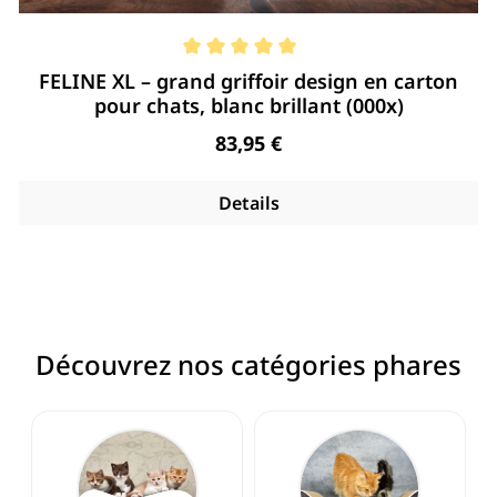
Note moyenne de 5 de 5 étoiles
FELINE XL – grand griffoir design en carton
pour chats, blanc brillant (000x)
Regulärer Preis:
83,95 €
Details
Découvrez nos catégories phares