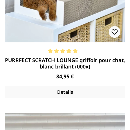
Note moyenne de 5 de 5 étoiles
PURRFECT SCRATCH LOUNGE griffoir pour chat,
blanc brillant (000x)
Regulärer Preis:
84,95 €
Details