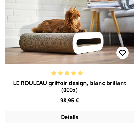
Note moyenne de 5 de 5 étoiles
LE ROULEAU griffoir design, blanc brillant
(000x)
Regulärer Preis:
98,95 €
Details