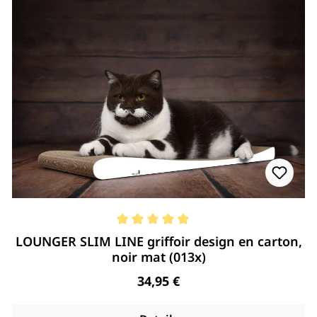
Note moyenne de 5 de 5 étoiles
LOUNGER SLIM LINE griffoir design en carton,
noir mat (013x)
Regulärer Preis:
34,95 €