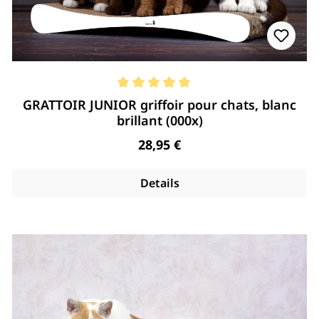
Note moyenne de 5 de 5 étoiles
GRATTOIR JUNIOR griffoir pour chats, blanc
brillant (000x)
Regulärer Preis:
28,95 €
Details