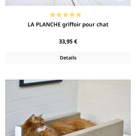
Note moyenne de 5 de 5 étoiles
LA PLANCHE griffoir pour chat
Regulärer Preis:
33,95 €
Details