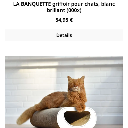
Note moyenne de 5 de 5 étoiles
LA BANQUETTE griffoir pour chats, blanc
brillant (000x)
Regulärer Preis:
54,95 €
Details