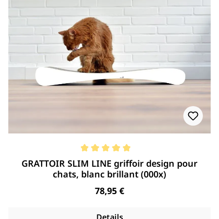
Note moyenne de 5 de 5 étoiles
GRATTOIR SLIM LINE griffoir design pour
chats, blanc brillant (000x)
Regulärer Preis:
78,95 €
Details