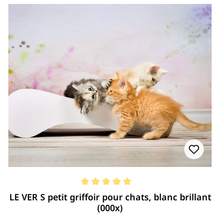
Note moyenne de 5 de 5 étoiles
LE VER S petit griffoir pour chats, blanc brillant
(000x)