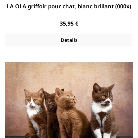
Note moyenne de 5 de 5 étoiles
LA OLA griffoir pour chat, blanc brillant (000x)
Regulärer Preis:
35,95 €
Details