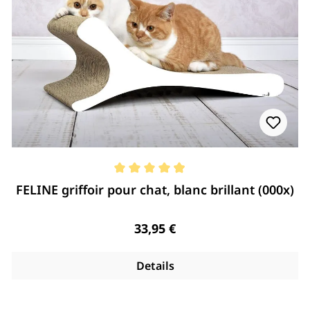
Note moyenne de 4.96 de 5 étoiles
FELINE griffoir pour chat, blanc brillant (000x)
Regulärer Preis:
33,95 €
Details