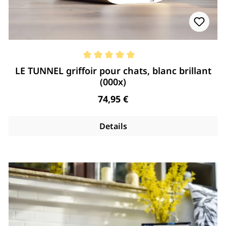
Note moyenne de 5 de 5 étoiles
LE TUNNEL griffoir pour chats, blanc brillant
(000x)
Regulärer Preis:
74,95 €
Details