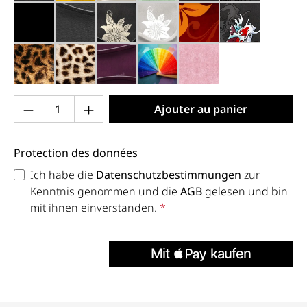
noir mat (013x)
anthracite (013h)
noir, fleurs argentées (015)
gris, fleurs blanches (019)
élégance (030)
noir, koi (035
léo (051)
guépard (052)
violet (070)
couleur personnalisée (999)
rose clair (205)
Produkt Anzahl: Gib den gewünschten Wert 
Ajouter au panier
Protection des données
Ich habe die
Datenschutzbestimmungen
zur
Kenntnis genommen und die
AGB
gelesen und bin
mit ihnen einverstanden.
*