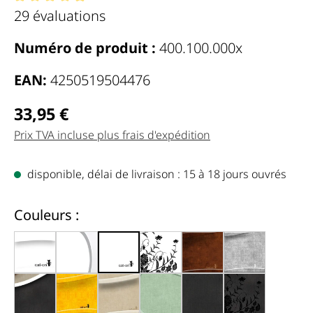
Note moyenne de 4.96 de 5 étoiles
29 évaluations
Numéro de produit :
400.100.000x
EAN:
4250519504476
Regulärer Preis:
33,95 €
Prix TVA incluse plus frais d'expédition
disponible, délai de livraison : 15 à 18 jours ouvrés
auswählen
Couleurs :
blanc avec bords (000)
blanc, bords gris (000d)
blanc brillant (000x)
blanc, fleurs noires (000c)
marron antique (002
gris (001)
noir, bords blancs (000g)
jaune foncé (004e)
beige clair (005f)
vert menthe hemlock (006h)
noir chiné (013)
noir, fleurs n