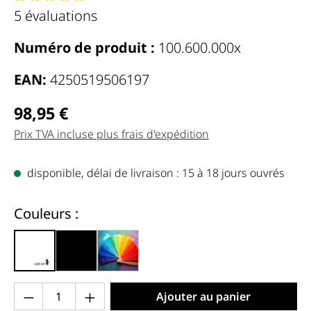
Note moyenne de 5 de 5 étoiles
5 évaluations
Numéro de produit :
100.600.000x
EAN:
4250519506197
Regulärer Preis:
98,95 €
Prix TVA incluse plus frais d'expédition
disponible, délai de livraison : 15 à 18 jours ouvrés
auswählen
Couleurs :
blanc brillant (000x)
noir mat (013x)
couleur personnalisée (999)
Produkt Anzahl: Gib den gewünschten Wert 
Ajouter au panier